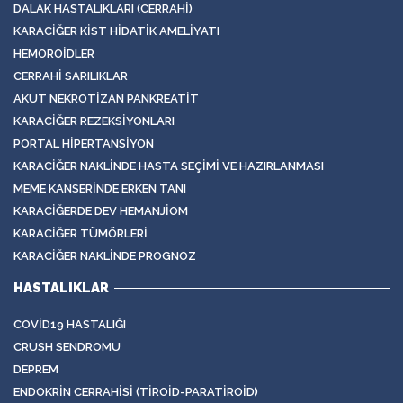
DALAK HASTALIKLARI (CERRAHI)
KARACIĞER KIST HIDATIK AMELIYATI
HEMOROIDLER
CERRAHI SARILIKLAR
AKUT NEKROTIZAN PANKREATIT
KARACIĞER REZEKSIYONLARI
PORTAL HIPERTANSIYON
KARACIĞER NAKLINDE HASTA SEÇIMI VE HAZIRLANMASI
MEME KANSERINDE ERKEN TANI
KARACIĞERDE DEV HEMANJIOM
KARACIĞER TÜMÖRLERI
KARACIĞER NAKLINDE PROGNOZ
HASTALIKLAR
COVID19 HASTALIĞI
CRUSH SENDROMU
DEPREM
ENDOKRIN CERRAHISI (TIROID-PARATIROID)