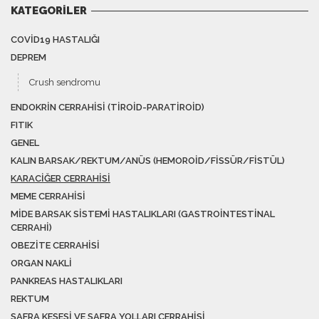
KATEGORILER
COVID19 HASTALIĞI
DEPREM
Crush sendromu
ENDOKRIN CERRAHISI (TIROID-PARATIROID)
FITIK
GENEL
KALIN BARSAK/REKTUM/ANÜS (HEMOROID/FISSÜR/FISTÜL)
KARACIĞER CERRAHISI
MEME CERRAHISI
MIDE BARSAK SISTEMI HASTALIKLARI (GASTROINTESTINAL
CERRAHI)
OBEZITE CERRAHISI
ORGAN NAKLI
PANKREAS HASTALIKLARI
REKTUM
SAFRA KESESI VE SAFRA YOLLARI CERRAHISI