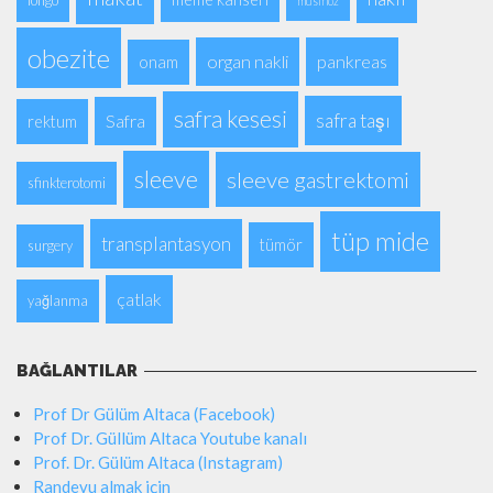
longo
müsinöz
obezite
organ nakli
pankreas
onam
safra kesesi
safra taşı
Safra
rektum
sleeve
sleeve gastrektomi
sfinkterotomi
tüp mide
transplantasyon
tümör
surgery
çatlak
yağlanma
BAĞLANTILAR
Prof Dr Gülüm Altaca (Facebook)
Prof Dr. Güllüm Altaca Youtube kanalı
Prof. Dr. Gülüm Altaca (Instagram)
Randevu almak için