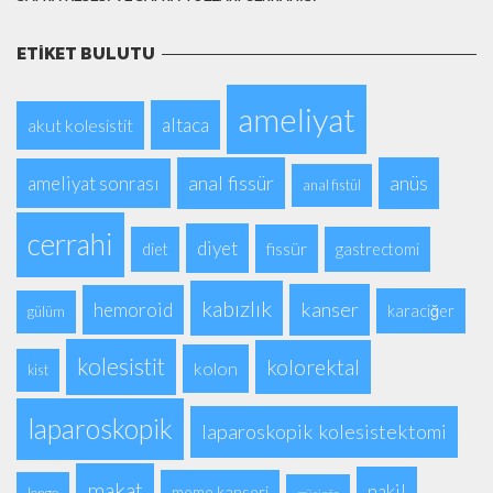
ETIKET BULUTU
ameliyat
altaca
akut kolesistit
anal fissür
anüs
ameliyat sonrası
anal fistül
cerrahi
diyet
fissür
diet
gastrectomi
kabızlık
kanser
hemoroid
karaciğer
gülüm
kolesistit
kolorektal
kolon
kist
laparoskopik
laparoskopik kolesistektomi
makat
nakil
meme kanseri