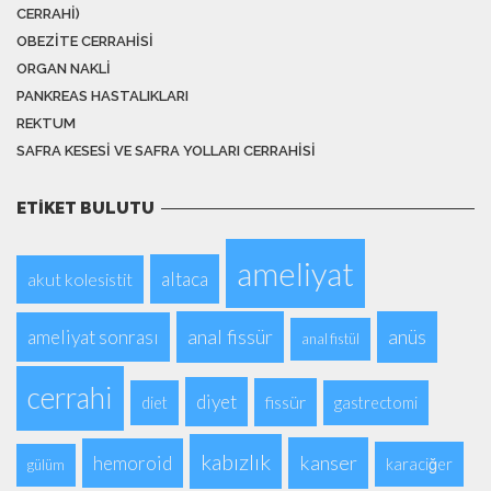
CERRAHI)
OBEZITE CERRAHISI
ORGAN NAKLI
PANKREAS HASTALIKLARI
REKTUM
SAFRA KESESI VE SAFRA YOLLARI CERRAHISI
ETIKET BULUTU
ameliyat
altaca
akut kolesistit
anal fissür
anüs
ameliyat sonrası
anal fistül
cerrahi
diyet
fissür
diet
gastrectomi
kabızlık
kanser
hemoroid
karaciğer
gülüm