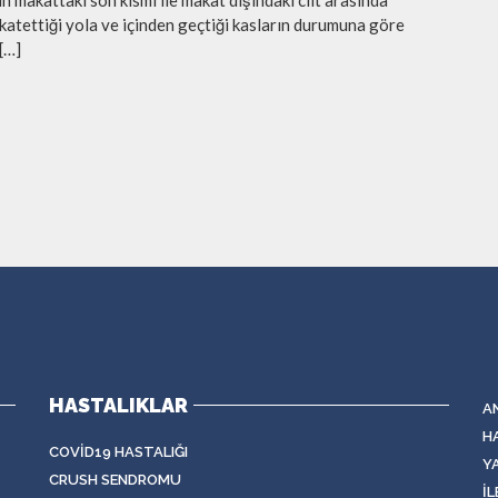
ın makattaki son kısmı ile makat dışındaki cilt arasında
n katettiği yola ve içinden geçtiği kasların durumuna göre
 […]
HASTALIKLAR
A
H
COVID19 HASTALIĞI
Y
CRUSH SENDROMU
İL