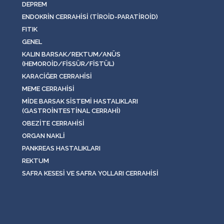
DEPREM
ENDOKRIN CERRAHISI (TIROID-PARATIROID)
FITIK
GENEL
KALIN BARSAK/REKTUM/ANÜS
(HEMOROID/FISSÜR/FISTÜL)
KARACIĞER CERRAHISI
MEME CERRAHISI
MIDE BARSAK SISTEMI HASTALIKLARI
(GASTROINTESTINAL CERRAHI)
OBEZITE CERRAHISI
ORGAN NAKLI
PANKREAS HASTALIKLARI
REKTUM
SAFRA KESESI VE SAFRA YOLLARI CERRAHISI