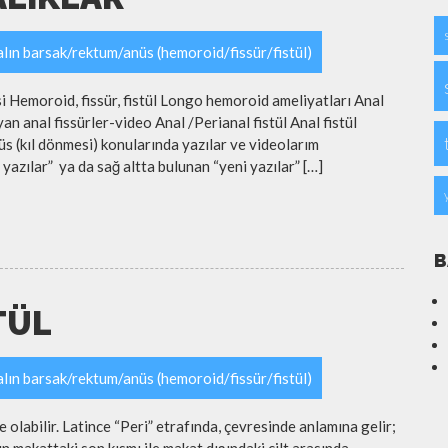
lın barsak/rektum/anüs (hemoroid/fissür/fistül)
si Hemoroid, fissür, fistül Longo hemoroid ameliyatları Anal
an anal fissürler-video Anal /Perianal fistül Anal fistül
üs (kıl dönmesi) konularında yazılar ve videolarım
yazılar” ya da sağ altta bulunan “yeni yazılar” […]
B
TÜL
lın barsak/rektum/anüs (hemoroid/fissür/fistül)
 olabilir. Latince “Peri” etrafında, çevresinde anlamına gelir;