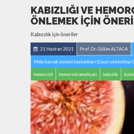
KABIZLIĞI VE HEMO
ÖNLEMEK IÇIN ÖNER
Kabıozlık için öneriler
21 Haziran 2021
Prof. Dr. Gülüm ALTACA
Mide barsak sistemi hastalıkları (Gastrointestinal 
hemoroid
hemoroid ameliyatı
kabızlık
kolo