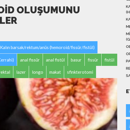
ROID OLUŞUMUNU
K
(
ILER
K
M
M
(
O
Kalın barsak/rektum/anüs (hemoroid/fissür/fistül)
O
Cerrahi)
anal fissür
anal fistül
basur
fissür
fistül
P
R
rektal
lazer
longo
makat
sfinkterotomi
SA
E