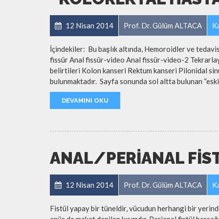
12 Nisan 2014
Prof. Dr. Gülüm ALTACA
Ka
İçindekiler: Bu başlık altında, Hemoroidler ve tedavi
fissür Anal fissür-video Anal fissür-video-2 Tekrarlay
belirtileri Kolon kanseri Rektum kanseri Pilonidal sin
bulunmaktadır. Sayfa sonunda sol altta bulunan “eski 
DEVAMINI OKU
ANAL/PERIANAL FIS
12 Nisan 2014
Prof. Dr. Gülüm ALTACA
Ka
Fistül yapay bir tüneldir, vücudun herhangi bir yerinde