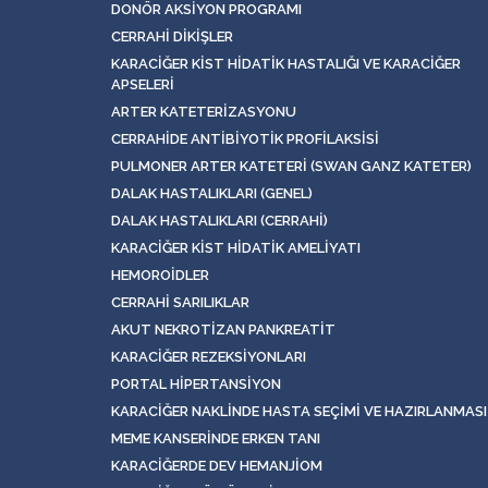
DONÖR AKSIYON PROGRAMI
CERRAHI DIKIŞLER
KARACIĞER KIST HIDATIK HASTALIĞI VE KARACIĞER
APSELERI
ARTER KATETERIZASYONU
CERRAHIDE ANTIBIYOTIK PROFILAKSISI
PULMONER ARTER KATETERI (SWAN GANZ KATETER)
DALAK HASTALIKLARI (GENEL)
DALAK HASTALIKLARI (CERRAHI)
KARACIĞER KIST HIDATIK AMELIYATI
HEMOROIDLER
CERRAHI SARILIKLAR
AKUT NEKROTIZAN PANKREATIT
KARACIĞER REZEKSIYONLARI
PORTAL HIPERTANSIYON
KARACIĞER NAKLINDE HASTA SEÇIMI VE HAZIRLANMASI
MEME KANSERINDE ERKEN TANI
KARACIĞERDE DEV HEMANJIOM