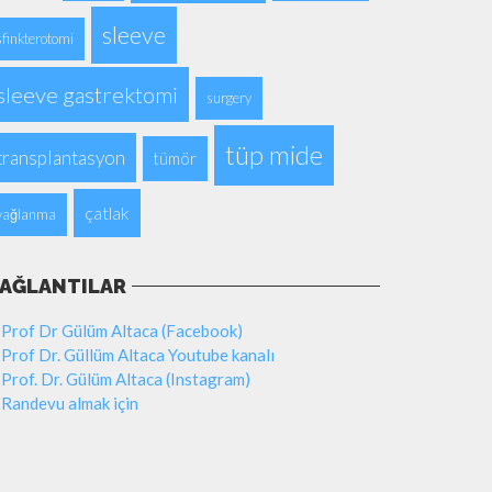
sleeve
sfinkterotomi
sleeve gastrektomi
surgery
tüp mide
transplantasyon
tümör
çatlak
yağlanma
AĞLANTILAR
Prof Dr Gülüm Altaca (Facebook)
Prof Dr. Güllüm Altaca Youtube kanalı
Prof. Dr. Gülüm Altaca (Instagram)
Randevu almak için