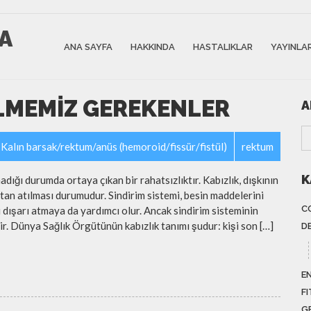
CA
ANA SAYFA
HAKKINDA
HASTALIKLAR
YAYINLA
BILMEMIZ GEREKENLER
A
Kalın barsak/rektum/anüs (hemoroid/fissür/fistül)
rektum
K
adığı durumda ortaya çıkan bir rahatsızlıktır. Kabızlık, dışkının
tan atılması durumudur. Sindirim sistemi, besin maddelerini
C
ı dışarı atmaya da yardımcı olur. Ancak sindirim sisteminin
ir. Dünya Sağlık Örgütünün kabızlık tanımı şudur: kişi son […]
D
E
FI
G