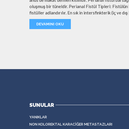
anüs de makat denilen kısımdır. Perianal fistül barsağ
oluşmuş bir tüneldir. Perianal Fistül Tipleri: Fistülü
fistüller adlandırılır. En sık in intersfinkterik (iç ve dış
DEVAMINI OKU
SUNULAR
YANIKLAR
NON KOLOREKTAL KARACIĞER METASTAZLARI