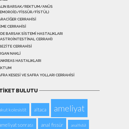
ALIN BARSAK/REKTUM/ANÜS
HEMOROID/FISSÜR/FISTÜL)
ARACIĞER CERRAHISI
EME CERRAHISI
IDE BARSAK SISTEMI HASTALIKLARI
GASTROINTESTINAL CERRAHI)
BEZITE CERRAHISI
RGAN NAKLI
ANKREAS HASTALIKLARI
EKTUM
FRA KESESI VE SAFRA YOLLARI CERRAHISI
TIKET BULUTU
ameliyat
altaca
akut kolesistit
anal fissür
ameliyat sonrası
anal fistül