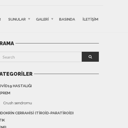
R
SUNULAR
GALERI
BASINDA
İLETIŞIM
RAMA
ATEGORILER
OVID19 HASTALIĞI
EPREM
Crush sendromu
NDOKRIN CERRAHISI (TIROID-PARATIROID)
TIK
ENEL