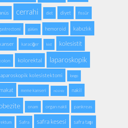
cerrahi
anüs
diyet
fissür
diet
kabızlık
hemoroid
gastrectomi
gülüm
kolesistit
kanser
karaciğer
kist
laparoskopik
kolorektal
kolon
laparoskopik kolesistektomi
longo
makat
nakil
meme kanseri
müsinöz
obezite
organ nakli
pankreas
onam
safra kesesi
safra taşı
Safra
rektum