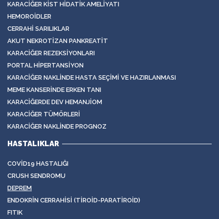
KARACIĞER KIST HIDATIK AMELIYATI
HEMOROIDLER
CERRAHI SARILIKLAR
AKUT NEKROTIZAN PANKREATIT
KARACIĞER REZEKSIYONLARI
PORTAL HIPERTANSIYON
KARACIĞER NAKLINDE HASTA SEÇIMI VE HAZIRLANMASI
MEME KANSERINDE ERKEN TANI
KARACIĞERDE DEV HEMANJIOM
KARACIĞER TÜMÖRLERI
KARACIĞER NAKLINDE PROGNOZ
HASTALIKLAR
COVID19 HASTALIĞI
CRUSH SENDROMU
DEPREM
ENDOKRIN CERRAHISI (TIROID-PARATIROID)
FITIK