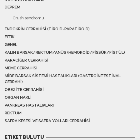
DEPREM
Crush sendromu
ENDOKRIN CERRAHISI (TIROID-PARATIROID)
FITIK
GENEL
KALIN BARSAK/REKTUM/ANÜS (HEMOROID/FISSÜR/FISTÜL)
KARACIĞER CERRAHISI
MEME CERRAHISI
MIDE BARSAK SISTEMI HASTALIKLARI (GASTROINTESTINAL
CERRAHI)
OBEZITE CERRAHISI
ORGAN NAKLI
PANKREAS HASTALIKLARI
REKTUM
SAFRA KESESI VE SAFRA YOLLARI CERRAHISI
ETIKET BULUTU