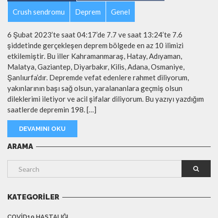
Crush sendromu
Deprem
Genel
6 Şubat 2023’te saat 04:17’de 7.7 ve saat 13:24’te 7.6
şiddetinde gerçekleşen deprem bölgede en az 10 ilimizi
etkilemiştir. Bu iller Kahramanmaraş, Hatay, Adıyaman,
Malatya, Gaziantep, Diyarbakır, Kilis, Adana, Osmaniye,
Şanlıurfa’dır. Depremde vefat edenlere rahmet diliyorum,
yakınlarının başı sağ olsun, yaralananlara geçmiş olsun
dileklerimi iletiyor ve acil şifalar diliyorum. Bu yazıyı yazdığım
saatlerde depremin 198. […]
DEVAMINI OKU
ARAMA
KATEGORILER
COVID19 HASTALIĞI