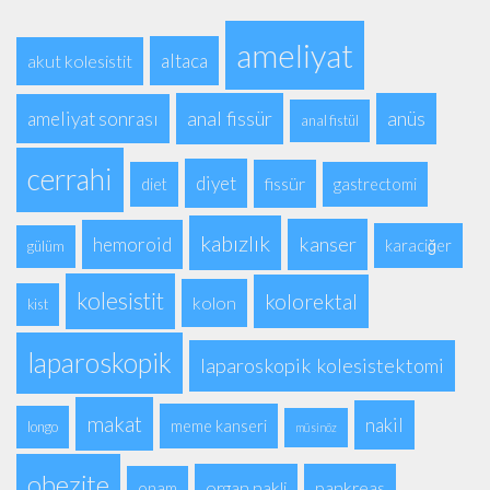
ameliyat
altaca
akut kolesistit
anal fissür
anüs
ameliyat sonrası
anal fistül
cerrahi
diyet
fissür
diet
gastrectomi
kabızlık
kanser
hemoroid
karaciğer
gülüm
kolesistit
kolorektal
kolon
kist
laparoskopik
laparoskopik kolesistektomi
makat
nakil
meme kanseri
longo
müsinöz
obezite
organ nakli
pankreas
onam