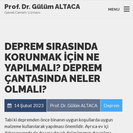
Prof. Dr. Gülüm ALTACA
MENU
Genel Cerrahi Uzmanı
DEPREM SIRASINDA
KORUNMAK IÇIN NE
YAPILMALI? DEPREM
ÇANTASINDA NELER
OLMALI?
14 Şubat 2023
Prof. Dr. Gülüm ALTACA
Deprem
Tabi ki depremden önce binanın uygun koşullarda uygun
malzeme kullanılarak yapılması önemlidir. Ayrıca ev içi
dekorasyonda da duvara dayalı dolaplarımızı duvarlara