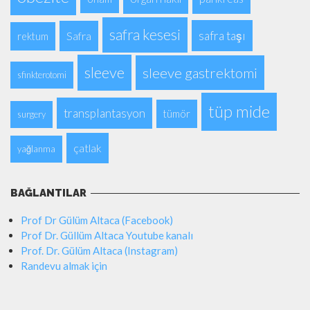
safra kesesi
safra taşı
Safra
rektum
sleeve
sleeve gastrektomi
sfinkterotomi
tüp mide
transplantasyon
tümör
surgery
çatlak
yağlanma
BAĞLANTILAR
Prof Dr Gülüm Altaca (Facebook)
Prof Dr. Güllüm Altaca Youtube kanalı
Prof. Dr. Gülüm Altaca (Instagram)
Randevu almak için