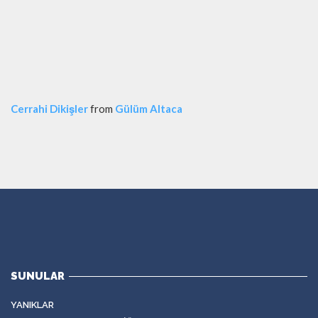
Cerrahi Dikişler
from
Gülüm Altaca
SUNULAR
YANIKLAR