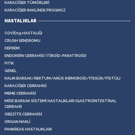
KARACIĞER TÜMÖRLERI
KARACIĞER NAKLINDE PROGNOZ
HASTALIKLAR
COVID19 HASTALIĞI
CRUSH SENDROMU
DEPREM
ENDOKRIN CERRAHISI (TIROID-PARATIROID)
FITIK
GENEL
KALIN BARSAK/REKTUM/ANÜS (HEMOROID/FISSÜR/FISTÜL)
KARACIĞER CERRAHISI
MEME CERRAHISI
MIDE BARSAK SISTEMI HASTALIKLARI (GASTROINTESTINAL
CERRAHI)
OBEZITE CERRAHISI
ORGAN NAKLI
PANKREAS HASTALIKLARI