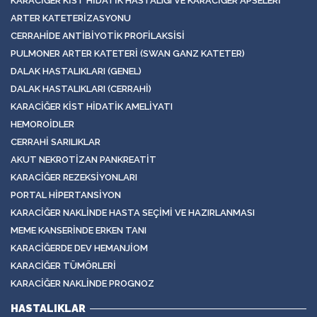
KARACIĞER KIST HIDATIK HASTALIĞI VE KARACIĞER APSELERI
ARTER KATETERIZASYONU
CERRAHIDE ANTIBIYOTIK PROFILAKSISI
PULMONER ARTER KATETERI (SWAN GANZ KATETER)
DALAK HASTALIKLARI (GENEL)
DALAK HASTALIKLARI (CERRAHI)
KARACIĞER KIST HIDATIK AMELIYATI
HEMOROIDLER
CERRAHI SARILIKLAR
AKUT NEKROTIZAN PANKREATIT
KARACIĞER REZEKSIYONLARI
PORTAL HIPERTANSIYON
KARACIĞER NAKLINDE HASTA SEÇIMI VE HAZIRLANMASI
MEME KANSERINDE ERKEN TANI
KARACIĞERDE DEV HEMANJIOM
KARACIĞER TÜMÖRLERI
KARACIĞER NAKLINDE PROGNOZ
HASTALIKLAR