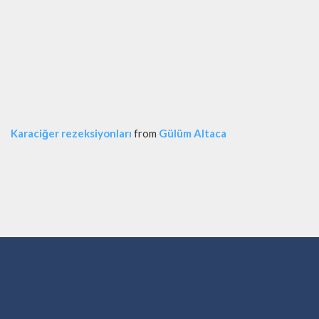
Karaciğer rezeksiyonları
from
Gülüm Altaca