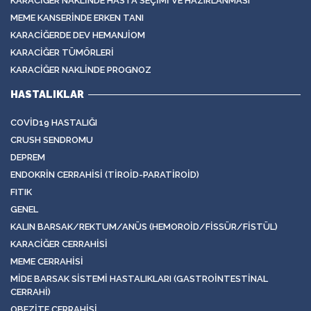
KARACIĞER NAKLINDE HASTA SEÇIMI VE HAZIRLANMASI
MEME KANSERINDE ERKEN TANI
KARACIĞERDE DEV HEMANJIOM
KARACIĞER TÜMÖRLERI
KARACIĞER NAKLINDE PROGNOZ
HASTALIKLAR
COVID19 HASTALIĞI
CRUSH SENDROMU
DEPREM
ENDOKRIN CERRAHISI (TIROID-PARATIROID)
FITIK
GENEL
KALIN BARSAK/REKTUM/ANÜS (HEMOROID/FISSÜR/FISTÜL)
KARACIĞER CERRAHISI
MEME CERRAHISI
MIDE BARSAK SISTEMI HASTALIKLARI (GASTROINTESTINAL
CERRAHI)
OBEZITE CERRAHISI