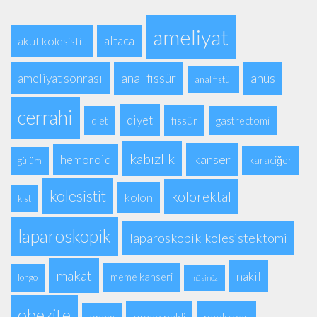
ameliyat
altaca
akut kolesistit
anal fissür
anüs
ameliyat sonrası
anal fistül
cerrahi
diyet
fissür
diet
gastrectomi
kabızlık
kanser
hemoroid
karaciğer
gülüm
kolesistit
kolorektal
kolon
kist
laparoskopik
laparoskopik kolesistektomi
makat
nakil
meme kanseri
longo
müsinöz
obezite
organ nakli
pankreas