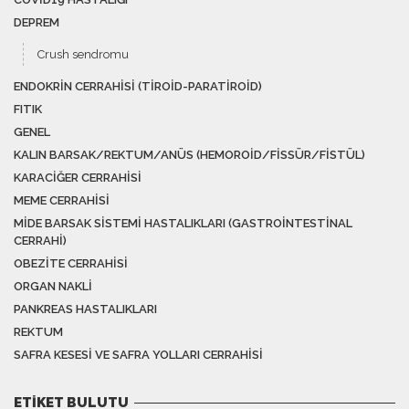
DEPREM
Crush sendromu
ENDOKRIN CERRAHISI (TIROID-PARATIROID)
FITIK
GENEL
KALIN BARSAK/REKTUM/ANÜS (HEMOROID/FISSÜR/FISTÜL)
KARACIĞER CERRAHISI
MEME CERRAHISI
MIDE BARSAK SISTEMI HASTALIKLARI (GASTROINTESTINAL
CERRAHI)
OBEZITE CERRAHISI
ORGAN NAKLI
PANKREAS HASTALIKLARI
REKTUM
SAFRA KESESI VE SAFRA YOLLARI CERRAHISI
ETIKET BULUTU