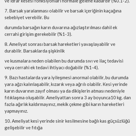
ve idrar kesesi fonksiyonları normale gelene kadardır (%0.1-2).
7. Barsak yaralanması olabilir ve barsak içeriğinin kaçağına
sebebiyet verebilir. Bu
durumda barsağın karın duvarına ağızlaştırılması dahil ek
cerrahi girişim gerekebilir (%1-3).
8. Ameliyat sonrası barsak hareketleri yavaşlayabilir ve
durabilir. Barsaklarda şişkinlik
ve kusmalara neden olabilen bu durumda sıvı ve ilaç tedavisi
veya cerrahi ek tedavi ihtiyacı doğabilir (%1-4).
9. Bazı hastalarda yara iyileşmesi anormal olabilir, bu durumda
yara ağzı kalınlaşabilir, kızarık veya ağrılı olabilir. Kesi yerinde
karın duvarının zayıf olması ya da dikişlerin atması nedeniyle
fıtıklaşma oluşabilir. Ameliyattan sonra 3 ay boyunca10 kg. dan
fazla ağırlık kaldırmayınız, mekik çekme gibi karın hareketleri
yapmayınız.
10. Ameliyat kesi yerinde sinir kesilmesine bağlı kas güçsüzlüğü
gelişebilir ve fıtığa