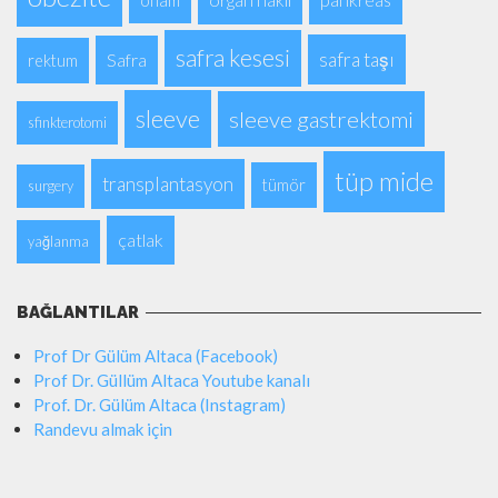
onam
safra kesesi
safra taşı
Safra
rektum
sleeve
sleeve gastrektomi
sfinkterotomi
tüp mide
transplantasyon
tümör
surgery
çatlak
yağlanma
BAĞLANTILAR
Prof Dr Gülüm Altaca (Facebook)
Prof Dr. Güllüm Altaca Youtube kanalı
Prof. Dr. Gülüm Altaca (Instagram)
Randevu almak için