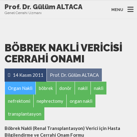
Prof. Dr. Gülüm ALTACA
MENU
Genel Cerrahi Uzmanı
BÖBREK NAKLI VERICISI
CERRAHI ONAMI
14 Kasım 2011
Prof. Dr. Gülüm ALTACA
Organ Nakli
böbrek
donör
nakil
nakli
nefrektomi
nephrectomy
organ nakli
transplantasyon
Böbrek Nakli (Renal Transplantasyon) Verici için Hasta
Bilgilendirme ve Cerrahi Onam Formu