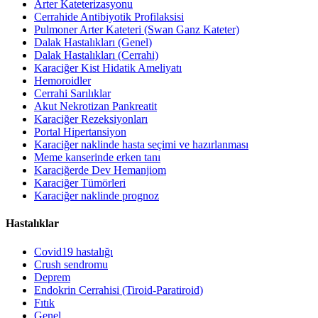
Arter Kateterizasyonu
Cerrahide Antibiyotik Profilaksisi
Pulmoner Arter Kateteri (Swan Ganz Kateter)
Dalak Hastalıkları (Genel)
Dalak Hastalıkları (Cerrahi)
Karaciğer Kist Hidatik Ameliyatı
Hemoroidler
Cerrahi Sarılıklar
Akut Nekrotizan Pankreatit
Karaciğer Rezeksiyonları
Portal Hipertansiyon
Karaciğer naklinde hasta seçimi ve hazırlanması
Meme kanserinde erken tanı
Karaciğerde Dev Hemanjiom
Karaciğer Tümörleri
Karaciğer naklinde prognoz
Hastalıklar
Covid19 hastalığı
Crush sendromu
Deprem
Endokrin Cerrahisi (Tiroid-Paratiroid)
Fıtık
Genel