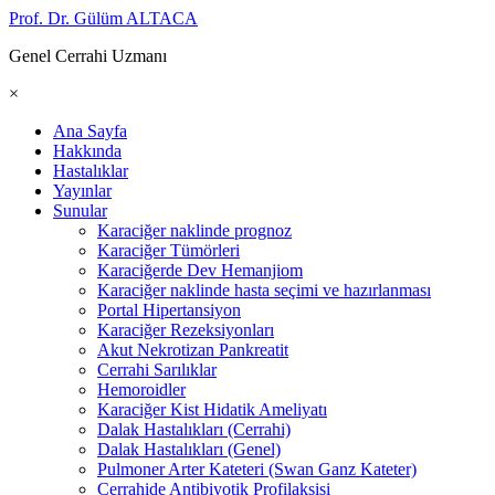
Prof. Dr. Gülüm ALTACA
Genel Cerrahi Uzmanı
×
Ana Sayfa
Hakkında
Hastalıklar
Yayınlar
Sunular
Karaciğer naklinde prognoz
Karaciğer Tümörleri
Karaciğerde Dev Hemanjiom
Karaciğer naklinde hasta seçimi ve hazırlanması
Portal Hipertansiyon
Karaciğer Rezeksiyonları
Akut Nekrotizan Pankreatit
Cerrahi Sarılıklar
Hemoroidler
Karaciğer Kist Hidatik Ameliyatı
Dalak Hastalıkları (Cerrahi)
Dalak Hastalıkları (Genel)
Pulmoner Arter Kateteri (Swan Ganz Kateter)
Cerrahide Antibiyotik Profilaksisi