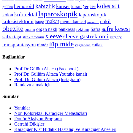
kolesistit
kabızlık
kanser
hemoroid
karaciğer
gülüm
kist
laparoskopik
kolorektal
laparoskopik
kolon
makat
kolesistektomi
nakil
meme kanseri
longo
müsinöz
obezite
safra kesesi
organ nakli
pankreas
Safra
onam
rektum
sleeve
sleeve gastrektomi
safra taşı
sfinkterotomi
surgery
tüp mide
transplantasyon
çatlak
tümör
yağlanma
Bağlantılar
Prof Dr Gülüm Altaca (Facebook)
Prof Dr. Güllüm Altaca Youtube kanalı
Prof. Dr. Gülüm Altaca (Instagram)
Randevu almak için
Sunular
Yanıklar
Non Kolorektal Karaciğer Metastazları
Donör Aksiyon Programı
Cerrahi Dikişler
Karaciğer Kist Hidatik Hastalığı ve Karaciğer Apseleri