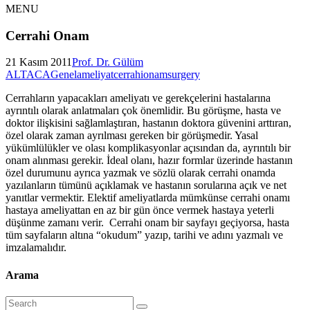
MENU
Cerrahi Onam
21 Kasım 2011
Prof. Dr. Gülüm
ALTACA
Genel
ameliyat
cerrahi
onam
surgery
Cerrahların yapacakları ameliyatı ve gerekçelerini hastalarına
ayrıntılı olarak anlatmaları çok önemlidir. Bu görüşme, hasta ve
doktor ilişkisini sağlamlaştıran, hastanın doktora güvenini arttıran,
özel olarak zaman ayrılması gereken bir görüşmedir. Yasal
yükümlülükler ve olası komplikasyonlar açısından da, ayrıntılı bir
onam alınması gerekir. İdeal olanı, hazır formlar üzerinde hastanın
özel durumunu ayrıca yazmak ve sözlü olarak cerrahi onamda
yazılanların tümünü açıklamak ve hastanın sorularına açık ve net
yanıtlar vermektir. Elektif ameliyatlarda mümkünse cerrahi onamı
hastaya ameliyattan en az bir gün önce vermek hastaya yeterli
düşünme zamanı verir. Cerrahi onam bir sayfayı geçiyorsa, hasta
tüm sayfaların altına “okudum” yazıp, tarihi ve adını yazmalı ve
imzalamalıdır.
Arama