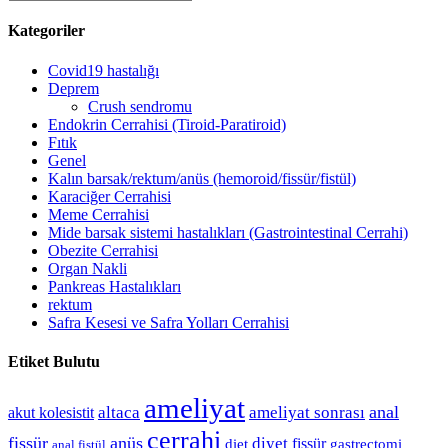
Kategoriler
Covid19 hastalığı
Deprem
Crush sendromu
Endokrin Cerrahisi (Tiroid-Paratiroid)
Fıtık
Genel
Kalın barsak/rektum/anüs (hemoroid/fissür/fistül)
Karaciğer Cerrahisi
Meme Cerrahisi
Mide barsak sistemi hastalıkları (Gastrointestinal Cerrahi)
Obezite Cerrahisi
Organ Nakli
Pankreas Hastalıkları
rektum
Safra Kesesi ve Safra Yolları Cerrahisi
Etiket Bulutu
ameliyat
anal
altaca
ameliyat sonrası
akut kolesistit
cerrahi
fissür
anüs
diyet
fissür
diet
gastrectomi
anal fistül