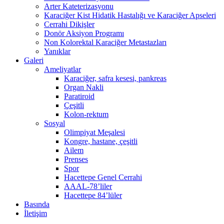
Arter Kateterizasyonu
Karaciğer Kist Hidatik Hastalığı ve Karaciğer Apseleri
Cerrahi Dikişler
Donör Aksiyon Programı
Non Kolorektal Karaciğer Metastazları
Yanıklar
Galeri
Ameliyatlar
Karaciğer, safra kesesi, pankreas
Organ Nakli
Paratiroid
Çeşitli
Kolon-rektum
Sosyal
Olimpiyat Meşalesi
Kongre, hastane, çeşitli
Ailem
Prenses
Spor
Hacettepe Genel Cerrahi
AAAL-78’liler
Hacettepe 84’lüler
Basında
İletişim