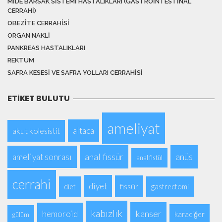
MIDE BARSAK SISTEMI HASTALIKLARI (GASTROINTESTINAL
CERRAHI)
OBEZITE CERRAHISI
ORGAN NAKLI
PANKREAS HASTALIKLARI
REKTUM
SAFRA KESESI VE SAFRA YOLLARI CERRAHISI
ETIKET BULUTU
ameliyat
altaca
akut kolesistit
anal fissür
anüs
ameliyat sonrası
anal fistül
cerrahi
diyet
fissür
diet
gastrectomi
kabızlık
kanser
hemoroid
karaciğer
gülüm