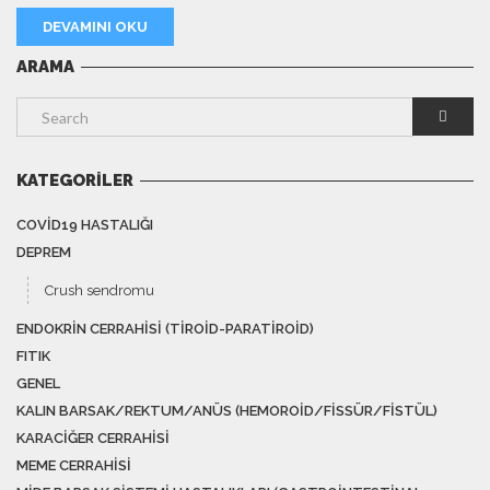
DEVAMINI OKU
ARAMA
KATEGORILER
COVID19 HASTALIĞI
DEPREM
Crush sendromu
ENDOKRIN CERRAHISI (TIROID-PARATIROID)
FITIK
GENEL
KALIN BARSAK/REKTUM/ANÜS (HEMOROID/FISSÜR/FISTÜL)
KARACIĞER CERRAHISI
MEME CERRAHISI