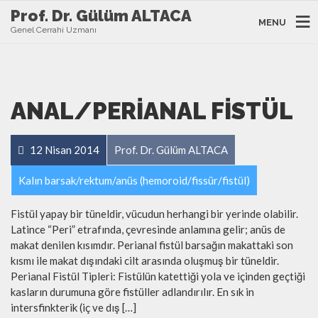
Prof. Dr. Gülüm ALTACA
MENU
Genel Cerrahi Uzmanı
ANAL/PERIANAL FISTÜL
12 Nisan 2014
Prof. Dr. Gülüm ALTACA
Kalın barsak/rektum/anüs (hemoroid/fissür/fistül)
Fistül yapay bir tüneldir, vücudun herhangi bir yerinde olabilir.
Latince “Peri” etrafında, çevresinde anlamına gelir; anüs de
makat denilen kısımdır. Perianal fistül barsağın makattaki son
kısmı ile makat dışındaki cilt arasında oluşmuş bir tüneldir.
Perianal Fistül Tipleri: Fistülün katettiği yola ve içinden geçtiği
kasların durumuna göre fistüller adlandırılır. En sık in
intersfinkterik (iç ve dış […]