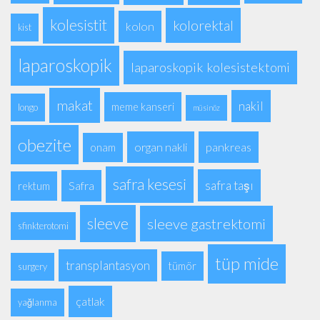
kolesistit
kolorektal
kolon
kist
laparoskopik
laparoskopik kolesistektomi
makat
nakil
meme kanseri
longo
müsinöz
obezite
organ nakli
pankreas
onam
safra kesesi
safra taşı
Safra
rektum
sleeve
sleeve gastrektomi
sfinkterotomi
tüp mide
transplantasyon
tümör
surgery
çatlak
yağlanma