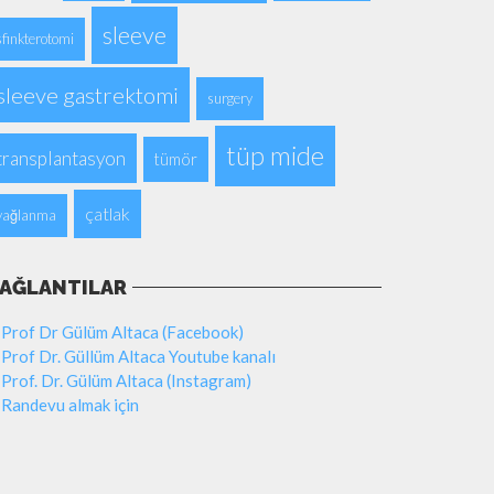
sleeve
sfinkterotomi
sleeve gastrektomi
surgery
tüp mide
transplantasyon
tümör
çatlak
yağlanma
AĞLANTILAR
Prof Dr Gülüm Altaca (Facebook)
Prof Dr. Güllüm Altaca Youtube kanalı
Prof. Dr. Gülüm Altaca (Instagram)
Randevu almak için