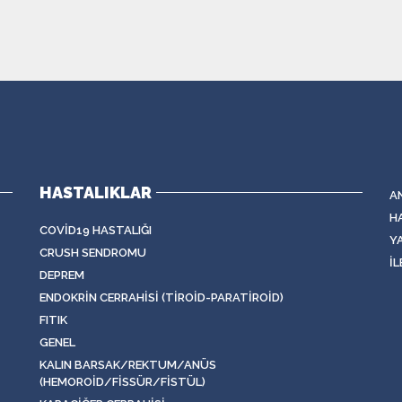
HASTALIKLAR
A
H
COVID19 HASTALIĞI
Y
CRUSH SENDROMU
İL
DEPREM
ENDOKRIN CERRAHISI (TIROID-PARATIROID)
FITIK
GENEL
KALIN BARSAK/REKTUM/ANÜS
(HEMOROID/FISSÜR/FISTÜL)