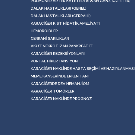
PULMONER ARTER KATETERI (SWAN GANZ KATETER)
DALAK HASTALIKLARI (GENEL)
DALAK HASTALIKLARI (CERRAHI)
KARACIĞER KIST HIDATIK AMELIYATI
HEMOROIDLER
CERRAHI SARILIKLAR
AKUT NEKROTIZAN PANKREATIT
KARACIĞER REZEKSIYONLARI
PORTAL HIPERTANSIYON
KARACIĞER NAKLINDE HASTA SEÇIMI VE HAZIRLANMASI
MEME KANSERINDE ERKEN TANI
KARACIĞERDE DEV HEMANJIOM
KARACIĞER TÜMÖRLERI
KARACIĞER NAKLINDE PROGNOZ