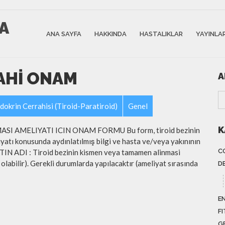
CA
ANA SAYFA
HAKKINDA
HASTALIKLAR
YAYINLA
AHI ONAM
A
dokrin Cerrahisi (Tiroid-Paratiroid)
Genel
K
 AMELIYATI ICIN ONAM FORMU Bu form, tiroid bezinin
atı konusunda aydınlatılmış bilgi ve hasta ve/veya yakınının
C
TIN ADI : Tiroid bezinin kismen veya tamamen alinmasi
 olabilir). Gerekli durumlarda yapılacaktır (ameliyat sırasında
D
E
FI
G