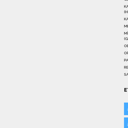
K
(
K
M
M
(
O
O
P
R
SA
E