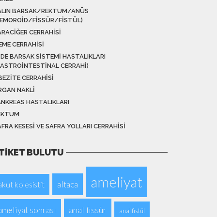
ALIN BARSAK/REKTUM/ANÜS
HEMOROID/FISSÜR/FISTÜL)
ARACIĞER CERRAHISI
EME CERRAHISI
IDE BARSAK SISTEMI HASTALIKLARI
GASTROINTESTINAL CERRAHI)
BEZITE CERRAHISI
RGAN NAKLI
ANKREAS HASTALIKLARI
EKTUM
FRA KESESI VE SAFRA YOLLARI CERRAHISI
TIKET BULUTU
ameliyat
altaca
akut kolesistit
anal fissür
ameliyat sonrası
anal fistül