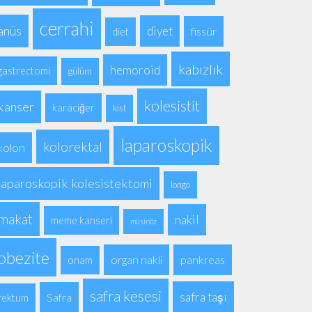
cerrahi
anüs
diyet
fissür
diet
kabızlık
hemoroid
gastrectomi
gülüm
kolesistit
kanser
karaciğer
kist
laparoskopik
kolorektal
kolon
laparoskopik kolesistektomi
longo
makat
nakil
meme kanseri
müsinöz
obezite
organ nakli
pankreas
onam
safra kesesi
safra taşı
Safra
rektum