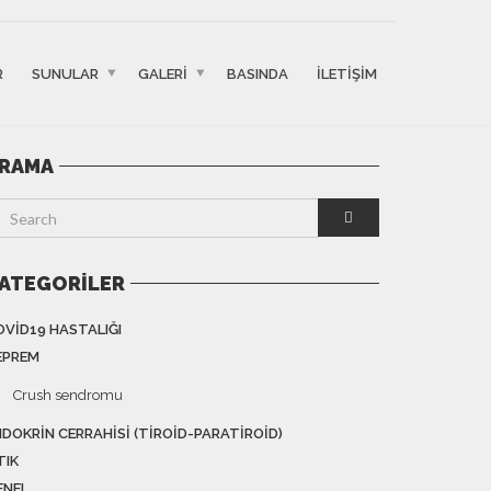
R
SUNULAR
GALERI
BASINDA
İLETIŞIM
RAMA
ATEGORILER
OVID19 HASTALIĞI
EPREM
Crush sendromu
NDOKRIN CERRAHISI (TIROID-PARATIROID)
TIK
ENEL