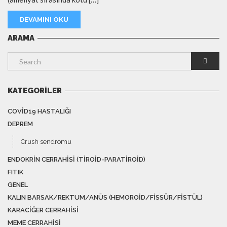
DEVAMINI OKU
ARAMA
KATEGORILER
COVID19 HASTALIĞI
DEPREM
Crush sendromu
ENDOKRIN CERRAHISI (TIROID-PARATIROID)
FITIK
GENEL
KALIN BARSAK/REKTUM/ANÜS (HEMOROID/FISSÜR/FISTÜL)
KARACIĞER CERRAHISI
MEME CERRAHISI