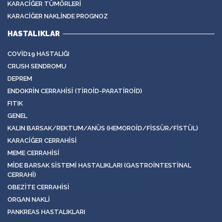
KARACIĞER TÜMÖRLERI
KARACIĞER NAKLINDE PROGNOZ
HASTALIKLAR
COVID19 HASTALIĞI
CRUSH SENDROMU
DEPREM
ENDOKRIN CERRAHISI (TIROID-PARATIROID)
FITIK
GENEL
KALIN BARSAK/REKTUM/ANÜS (HEMOROID/FISSÜR/FISTÜL)
KARACIĞER CERRAHISI
MEME CERRAHISI
MIDE BARSAK SISTEMI HASTALIKLARI (GASTROINTESTINAL
CERRAHI)
OBEZITE CERRAHISI
ORGAN NAKLI
PANKREAS HASTALIKLARI