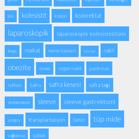
kolesistit
kolorektal
kolon
kist
laparoskopik
laparoskopik kolesistektomi
makat
nakil
meme kanseri
longo
müsinöz
obezite
organ nakli
pankreas
onam
safra kesesi
safra taşı
Safra
rektum
sleeve
sleeve gastrektomi
sfinkterotomi
tüp mide
transplantasyon
tümör
surgery
çatlak
yağlanma