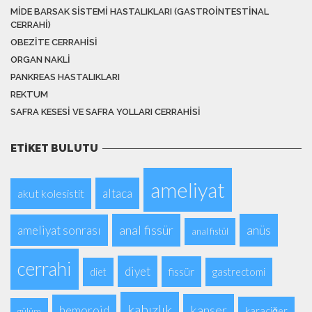
MIDE BARSAK SISTEMI HASTALIKLARI (GASTROINTESTINAL
CERRAHI)
OBEZITE CERRAHISI
ORGAN NAKLI
PANKREAS HASTALIKLARI
REKTUM
SAFRA KESESI VE SAFRA YOLLARI CERRAHISI
ETIKET BULUTU
ameliyat
altaca
akut kolesistit
anal fissür
anüs
ameliyat sonrası
anal fistül
cerrahi
diyet
fissür
diet
gastrectomi
kabızlık
kanser
hemoroid
karaciğer
gülüm