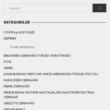
KATEGORILER
COVID19 HASTALIĞI
DEPREM
Crush sendromu
ENDOKRIN CERRAHISI (TIROID-PARATIROID)
FITIK
GENEL
KALIN BARSAK/REKTUM/ANÜS (HEMOROID/FISSÜR/FISTÜL)
KARACIĞER CERRAHISI
MEME CERRAHISI
MIDE BARSAK SISTEMI HASTALIKLARI (GASTROINTESTINAL
CERRAHI)
OBEZITE CERRAHISI
ORGAN NAKLI