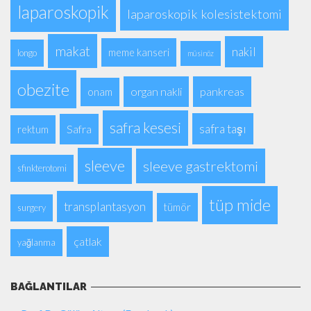
laparoskopik
laparoskopik kolesistektomi
makat
nakil
meme kanseri
longo
müsinöz
obezite
organ nakli
pankreas
onam
safra kesesi
safra taşı
Safra
rektum
sleeve
sleeve gastrektomi
sfinkterotomi
tüp mide
transplantasyon
tümör
surgery
çatlak
yağlanma
BAĞLANTILAR