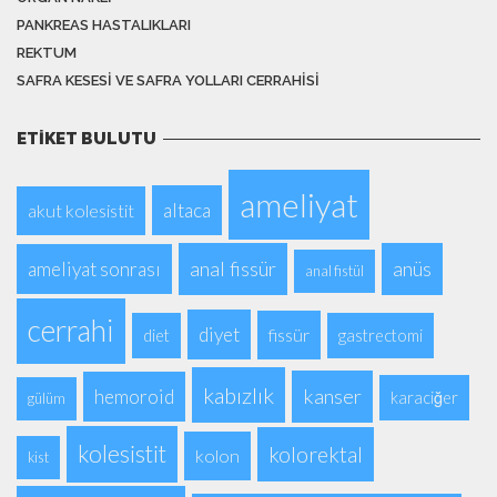
PANKREAS HASTALIKLARI
REKTUM
SAFRA KESESI VE SAFRA YOLLARI CERRAHISI
ETIKET BULUTU
ameliyat
altaca
akut kolesistit
anal fissür
anüs
ameliyat sonrası
anal fistül
cerrahi
diyet
fissür
diet
gastrectomi
kabızlık
kanser
hemoroid
karaciğer
gülüm
kolesistit
kolorektal
kolon
kist