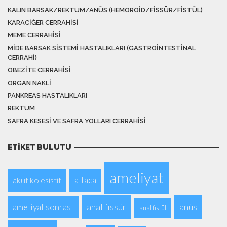
KALIN BARSAK/REKTUM/ANÜS (HEMOROID/FISSÜR/FISTÜL)
KARACIĞER CERRAHISI
MEME CERRAHISI
MIDE BARSAK SISTEMI HASTALIKLARI (GASTROINTESTINAL
CERRAHI)
OBEZITE CERRAHISI
ORGAN NAKLI
PANKREAS HASTALIKLARI
REKTUM
SAFRA KESESI VE SAFRA YOLLARI CERRAHISI
ETIKET BULUTU
ameliyat
altaca
akut kolesistit
anal fissür
anüs
ameliyat sonrası
anal fistül