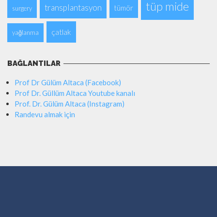
tüp mide
transplantasyon
tümör
surgery
çatlak
yağlanma
BAĞLANTILAR
Prof Dr Gülüm Altaca (Facebook)
Prof Dr. Güllüm Altaca Youtube kanalı
Prof. Dr. Gülüm Altaca (Instagram)
Randevu almak için