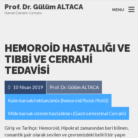
Prof. Dr. Gülüm ALTACA
MENU
Genel Cerrahi Uzmanı
HEMOROID HASTALIĞI VE
TIBBI VE CERRAHI
TEDAVISI
10 Nisan 2019
Prof. Dr. Gülüm ALTACA
Kalın barsak/rektum/anüs (hemoroid/fissür/fistül)
Mide barsak sistemi hastalıkları (Gastrointestinal Cerrahi)
Giriş ve Tarihçe: Hemoroid, Hipokrat zamanından beri bilinen,
romantik şair olarak sevilen ve çevremizdeki belirli bir yaşın