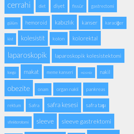
cerrahi
diyet
fissür
diet
gastrectomi
kabızlık
kanser
hemoroid
karaciğer
gülüm
kolesistit
kolorektal
kolon
kist
laparoskopik
laparoskopik kolesistektomi
makat
nakil
meme kanseri
longo
müsinöz
obezite
organ nakli
pankreas
onam
safra kesesi
safra taşı
Safra
rektum
sleeve
sleeve gastrektomi
sfinkterotomi