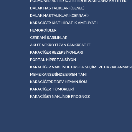
PULMONER ARTER KATETERI (SWAN GANZ KATETER)
DALAK HASTALIKLARI (GENEL)
DALAK HASTALIKLARI (CERRAHI)
KARACIĞER KIST HIDATIK AMELIYATI
HEMOROIDLER
CERRAHI SARILIKLAR
AKUT NEKROTIZAN PANKREATIT
KARACIĞER REZEKSIYONLARI
PORTAL HIPERTANSIYON
KARACIĞER NAKLINDE HASTA SEÇIMI VE HAZIRLANMASI
MEME KANSERINDE ERKEN TANI
KARACIĞERDE DEV HEMANJIOM
KARACIĞER TÜMÖRLERI
KARACIĞER NAKLINDE PROGNOZ