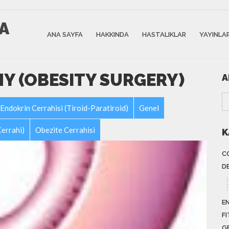
CA
ANA SAYFA
HAKKINDA
HASTALIKLAR
YAYINLA
Y (OBESITY SURGERY)
A
Endokrin Cerrahisi (Tiroid-Paratiroid)
Genel
Cerrahi)
Obezite Cerrahisi
K
C
D
E
FI
G