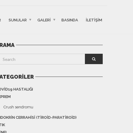
R
SUNULAR
GALERI
BASINDA
İLETIŞIM
RAMA
ATEGORILER
OVID19 HASTALIĞI
EPREM
Crush sendromu
NDOKRIN CERRAHISI (TIROID-PARATIROID)
TIK
ENEL