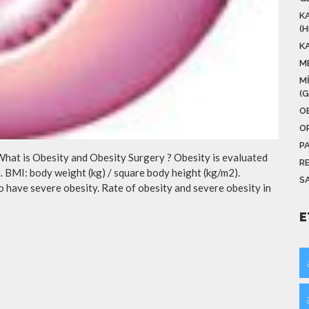
K
(
K
M
M
(
O
O
P
What is Obesity and Obesity Surgery ? Obesity is evaluated
R
. BMI: body weight (kg) / square body height (kg/m2).
SA
o have severe obesity. Rate of obesity and severe obesity in
E