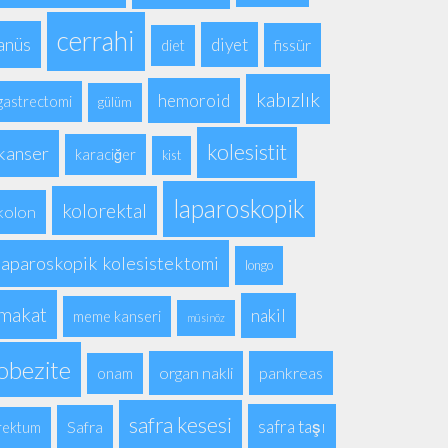
cerrahi
anüs
diyet
fissür
diet
kabızlık
hemoroid
gastrectomi
gülüm
kolesistit
kanser
karaciğer
kist
laparoskopik
kolorektal
kolon
laparoskopik kolesistektomi
longo
makat
nakil
meme kanseri
müsinöz
obezite
organ nakli
pankreas
onam
safra kesesi
safra taşı
Safra
rektum