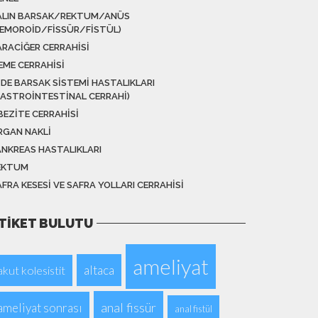
ALIN BARSAK/REKTUM/ANÜS
HEMOROID/FISSÜR/FISTÜL)
ARACIĞER CERRAHISI
EME CERRAHISI
IDE BARSAK SISTEMI HASTALIKLARI
GASTROINTESTINAL CERRAHI)
BEZITE CERRAHISI
RGAN NAKLI
ANKREAS HASTALIKLARI
EKTUM
FRA KESESI VE SAFRA YOLLARI CERRAHISI
TIKET BULUTU
ameliyat
altaca
akut kolesistit
anal fissür
ameliyat sonrası
anal fistül