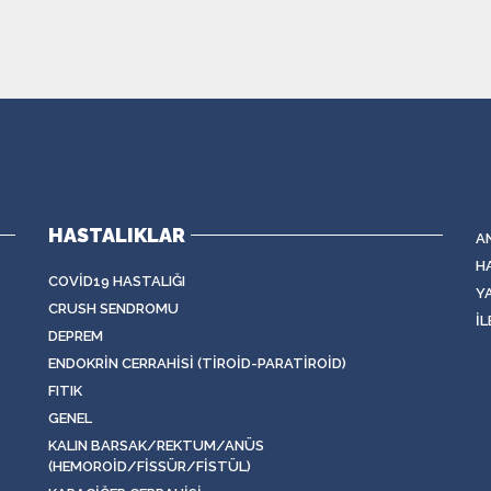
HASTALIKLAR
A
H
COVID19 HASTALIĞI
Y
CRUSH SENDROMU
İL
DEPREM
ENDOKRIN CERRAHISI (TIROID-PARATIROID)
FITIK
GENEL
KALIN BARSAK/REKTUM/ANÜS
(HEMOROID/FISSÜR/FISTÜL)