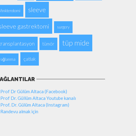
sleeve
sfinkterotomi
sleeve gastrektomi
surgery
tüp mide
transplantasyon
tümör
çatlak
yağlanma
AĞLANTILAR
Prof Dr Gülüm Altaca (Facebook)
Prof Dr. Güllüm Altaca Youtube kanalı
Prof. Dr. Gülüm Altaca (Instagram)
Randevu almak için