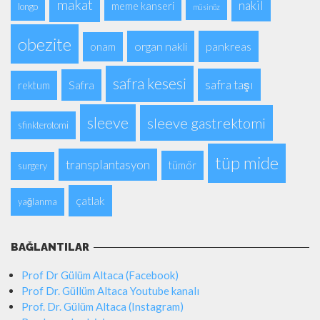
makat
nakil
meme kanseri
longo
müsinöz
obezite
organ nakli
pankreas
onam
safra kesesi
safra taşı
Safra
rektum
sleeve
sleeve gastrektomi
sfinkterotomi
tüp mide
transplantasyon
tümör
surgery
çatlak
yağlanma
BAĞLANTILAR
Prof Dr Gülüm Altaca (Facebook)
Prof Dr. Güllüm Altaca Youtube kanalı
Prof. Dr. Gülüm Altaca (Instagram)