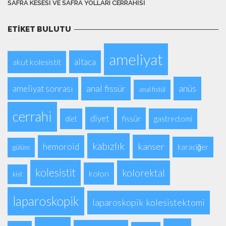
SAFRA KESESI VE SAFRA YOLLARI CERRAHISI
ETIKET BULUTU
ameliyat
altaca
akut kolesistit
anal fissür
anüs
ameliyat sonrası
anal fistül
cerrahi
diyet
fissür
diet
gastrectomi
kabızlık
kanser
hemoroid
karaciğer
gülüm
kolesistit
kolorektal
kolon
kist
laparoskopik
laparoskopik kolesistektomi