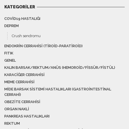
KATEGORILER
COVID19 HASTALIĞI
DEPREM
Crush sendromu
ENDOKRIN CERRAHISI (TIROID-PARATIROID)
FITIK
GENEL
KALIN BARSAK/REKTUM/ANÜS (HEMOROID/FISSÜR/FISTÜL)
KARACIĞER CERRAHISI
MEME CERRAHISI
MIDE BARSAK SISTEMI HASTALIKLARI (GASTROINTESTINAL
CERRAHI)
OBEZITE CERRAHISI
ORGAN NAKLI
PANKREAS HASTALIKLARI
REKTUM