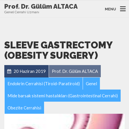
Prof. Dr. Gülüm ALTACA
MENU
Genel Cerrahi Uzmanı
SLEEVE GASTRECTOMY
(OBESITY SURGERY)
20 Haziran 2019
Prof. Dr. Gülüm ALTACA
Endokrin Cerrahisi (Tiroid-Paratiroid)
Genel
Mide barsak sistemi hastalıkları (Gastrointestinal Cerrahi)
Obezite Cerrahisi