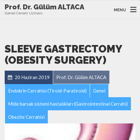
Prof. Dr. Gülüm ALTACA
MENU
Genel Cerrahi Uzmanı
SLEEVE GASTRECTOMY
(OBESITY SURGERY)
20 Haziran 2019
Prof. Dr. Gülüm ALTACA
Endokrin Cerrahisi (Tiroid-Paratiroid)
Genel
Mide barsak sistemi hastalıkları (Gastrointestinal Cerrahi)
Obezite Cerrahisi