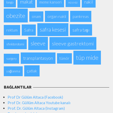
makat
nakil
meme kanseri
longo
müsinöz
obezite
organ nakli
pankreas
onam
safra kesesi
safra taşı
Safra
rektum
sleeve
sleeve gastrektomi
sfinkterotomi
tüp mide
transplantasyon
tümör
surgery
çatlak
yağlanma
BAĞLANTILAR
Prof Dr Gülüm Altaca (Facebook)
Prof Dr. Güllüm Altaca Youtube kanalı
Prof. Dr. Gülüm Altaca (Instagram)