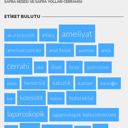
SAFRA KESESI VE SAFRA YOLLARI CERRAHISI
ETIKET BULUTU
ameliyat
altaca
akut kolesistit
anal fissür
anüs
ameliyat sonrası
anal fistül
cerrahi
diyet
fissür
diet
gastrectomi
kabızlık
kanser
hemoroid
karaciğer
gülüm
kolesistit
kolorektal
kolon
kist
laparoskopik
laparoskopik kolesistektomi