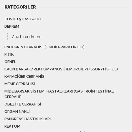
KATEGORILER
COVID19 HASTALIĞI
DEPREM
Crush sendromu
ENDOKRIN CERRAHISI (TIROID-PARATIROID)
FITIK
GENEL
KALIN BARSAK/REKTUM/ANÜS (HEMOROID/FISSÜR/FISTÜL)
KARACIĞER CERRAHISI
MEME CERRAHISI
MIDE BARSAK SISTEMI HASTALIKLARI (GASTROINTESTINAL
CERRAHI)
OBEZITE CERRAHISI
ORGAN NAKLI
PANKREAS HASTALIKLARI
REKTUM